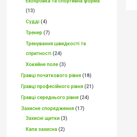
Екіпіровка та спортивна форма
13
Судді
4
Тренер
7
Тренування швидкості та
спритності
24
Хокейне поле
3
Гравці початкового рівня
18
Гравці професійного рівня
21
Гравці середнього рівня
24
Захисне спорядження
17
Захисні щитки
3
Капа захисна
2