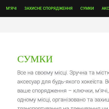
М’ЯЧІ
ЗАХИСНЕ СПОРЯДЖЕННЯ
СУМКИ
АК
СУМКИ
Все на своєму місці. Зручна та міс
аксесуар для будь-якого хокеїста.
ваше спорядження – ключки, м’ячі, 
одному місці, організовано та захи
транспортування на тренування чи 