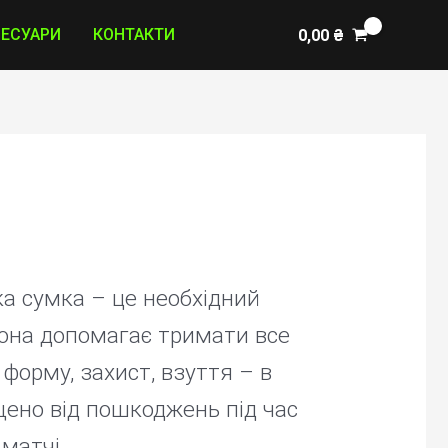
СЕСУАРИ
КОНТАКТИ
0,00
₴
тка сумка – це необхідний
 Вона допомагає тримати все
форму, захист, взуття – в
щено від пошкоджень під час
матчі.