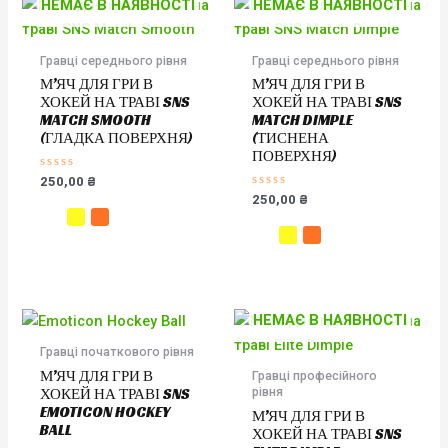
НЕМАЄ В НАЯВНОСТІ
НЕМАЄ В НАЯВНОСТІ
Гравці середнього рівня
Гравці середнього рівня
М’ЯЧ ДЛЯ ГРИ В
М’ЯЧ ДЛЯ ГРИ В
ХОКЕЙ НА ТРАВІ SNS
ХОКЕЙ НА ТРАВІ SNS
MATCH SMOOTH
MATCH DIMPLE
(ГЛАДКА ПОВЕРХНЯ)
(ТИСНЕНА
ПОВЕРХНЯ)
Оцінено
250,00
₴
в
Оцінено
250,00
₴
0
в
з
0
5
з
5
НЕМАЄ В НАЯВНОСТІ
Гравці початкового рівня
М’ЯЧ ДЛЯ ГРИ В
Гравці професійного
рівня
ХОКЕЙ НА ТРАВІ SNS
EMOTICON HOCKEY
М’ЯЧ ДЛЯ ГРИ В
BALL
ХОКЕЙ НА ТРАВІ SNS