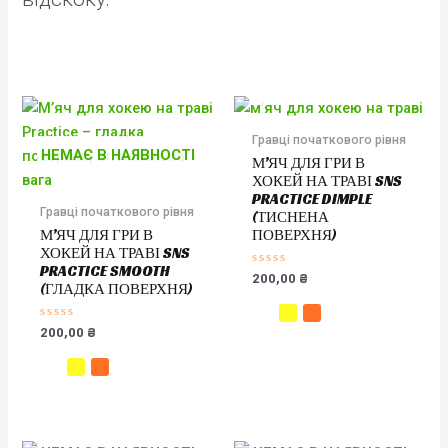
НЕМАЄ В НАЯВНОСТІ
Гравці початкового рівня
НЕМАЄ В НАЯВНОСТІ
М’ЯЧ ДЛЯ ГРИ В
ХОКЕЙ НА ТРАВІ SNS
PRACTICE DIMPLE
Гравці початкового рівня
(ТИСНЕНА
М’ЯЧ ДЛЯ ГРИ В
ПОВЕРХНЯ)
ХОКЕЙ НА ТРАВІ SNS
PRACTICE SMOOTH
Оцінено
200,00
₴
(ГЛАДКА ПОВЕРХНЯ)
в
0
з
5
Оцінено
200,00
₴
в
0
з
5