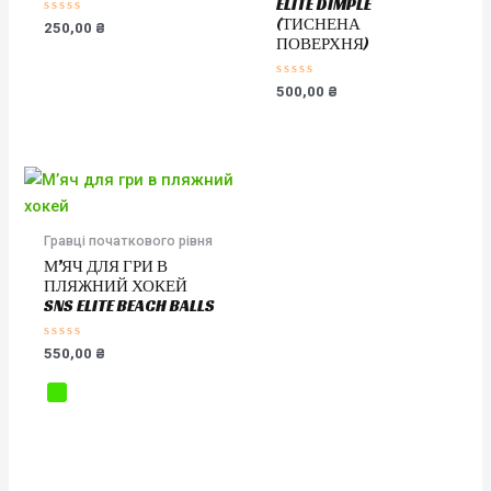
ELITE DIMPLE
(ТИСНЕНА
Оцінено
250,00
₴
в
ПОВЕРХНЯ)
0
з
5
Оцінено
500,00
₴
в
0
з
5
Гравці початкового рівня
М’ЯЧ ДЛЯ ГРИ В
ПЛЯЖНИЙ ХОКЕЙ
SNS ELITE BEACH BALLS
Оцінено
550,00
₴
в
0
з
5