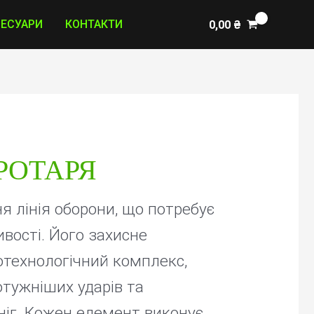
СЕСУАРИ
КОНТАКТИ
0,00
₴
РОТАРЯ
ня лінія оборони, що потребує
вості. Його захисне
отехнологічний комплекс,
тужніших ударів та
ніг. Кожен елемент виконує