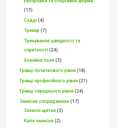
Екіпіровка та спортивна форма
13
Судді
4
Тренер
7
Тренування швидкості та
спритності
24
Хокейне поле
3
Гравці початкового рівня
18
Гравці професійного рівня
21
Гравці середнього рівня
24
Захисне спорядження
17
Захисні щитки
3
Капа захисна
2