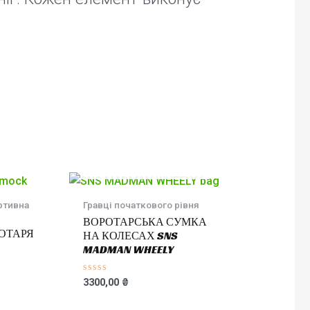
НЕМАЄ В НАЯВНОСТІ
ртивна
Гравці початкового рівня
ВОРОТАРСЬКА СУМКА
ОТАРЯ
НА КОЛЕСАХ SNS
MADMAN WHEELY
Оцінено
3300,00
₴
в
0
з