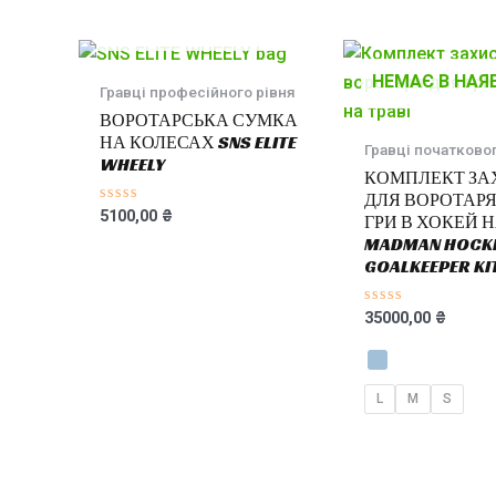
5
5
НЕМАЄ В НАЯВНОСТІ
НЕМАЄ В НАЯ
Гравці професійного рівня
ВОРОТАРСЬКА СУМКА
НА КОЛЕСАХ SNS ELITE
Гравці початковог
WHEELY
КОМПЛЕКТ ЗА
ДЛЯ ВОРОТАРЯ
Оцінено
5100,00
₴
ГРИ В ХОКЕЙ Н
в
MADMAN HOCK
0
з
GOALKEEPER KI
5
Оцінено
35000,00
₴
в
0
з
5
L
M
S