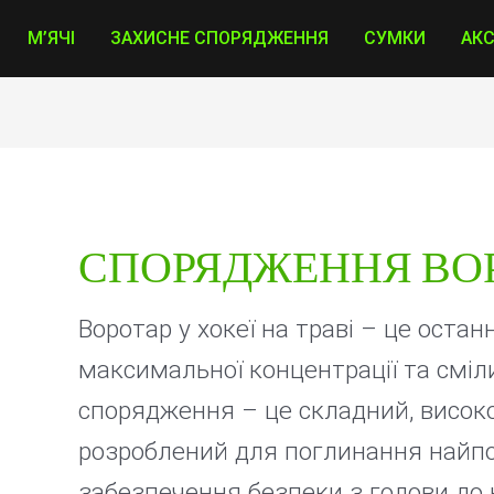
Sorted
by
М’ЯЧІ
ЗАХИСНЕ СПОРЯДЖЕННЯ
СУМКИ
АК
price:
low
to
high
СПОРЯДЖЕННЯ ВО
Воротар у хокеї на траві – це остан
максимальної концентрації та сміли
спорядження – це складний, висок
розроблений для поглинання найпо
забезпечення безпеки з голови до 