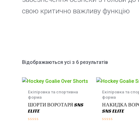
свою критично важливу функцію
Відображаються усі з 6 результатів
Екіпіровка та спортивна
Екіпіровка та спо
форма
форма
ШОРТИ ВОРОТАРЯ SNS
НАКИДКА ВОР
ELITE
SNS ELITE
Оцінено
Оцінено
в
в
0
0
з
з