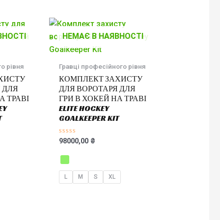
5
ВНОСТІ
НЕМАЄ В НАЯВНОСТІ
о рівня
Гравці професійного рівня
ХИСТУ
КОМПЛЕКТ ЗАХИСТУ
 ДЛЯ
ДЛЯ ВОРОТАРЯ ДЛЯ
А ТРАВІ
ГРИ В ХОКЕЙ НА ТРАВІ
EY
ELITE HOCKEY
T
GOALKEEPER KIT
Оцінено
98000,00
₴
в
0
з
5
L
M
S
XL