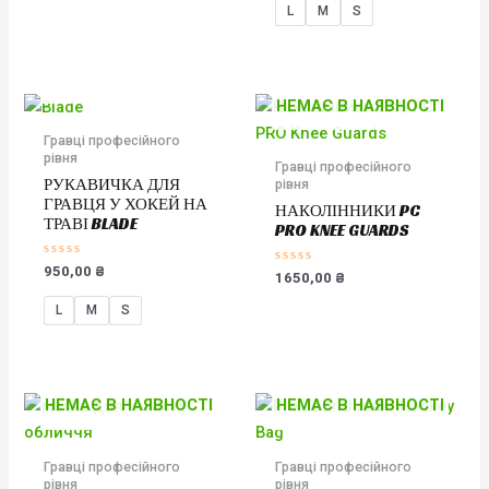
L
M
S
НЕМАЄ В НАЯВНОСТІ
НЕМАЄ В НАЯВНОСТІ
Гравці професійного
рівня
Гравці професійного
РУКАВИЧКА ДЛЯ
рівня
ГРАВЦЯ У ХОКЕЙ НА
НАКОЛІННИКИ PC
ТРАВІ BLADE
PRO KNEE GUARDS
Оцінено
950,00
₴
Оцінено
1650,00
₴
в
в
0
0
з
L
M
S
з
5
5
НЕМАЄ В НАЯВНОСТІ
НЕМАЄ В НАЯВНОСТІ
Гравці професійного
Гравці професійного
рівня
рівня