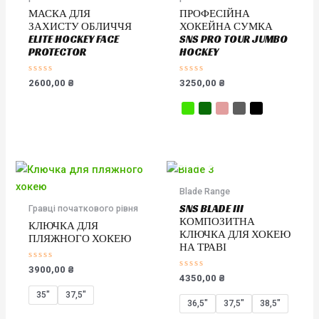
МАСКА ДЛЯ
ПРОФЕСІЙНА
ЗАХИСТУ ОБЛИЧЧЯ
ХОКЕЙНА СУМКА
ELITE HOCKEY FACE
SNS PRO TOUR JUMBO
PROTECTOR
HOCKEY
Оцінено
Оцінено
2600,00
₴
3250,00
₴
в
в
0
0
з
з
5
5
НЕМАЄ В НАЯВНОСТІ
Blade Range
SNS BLADE III
Гравці початкового рівня
КОМПОЗИТНА
КЛЮЧКА ДЛЯ
КЛЮЧКА ДЛЯ ХОКЕЮ
ПЛЯЖНОГО ХОКЕЮ
НА ТРАВІ
Оцінено
3900,00
₴
в
Оцінено
4350,00
₴
0
в
з
0
35″
37,5"
5
з
36,5"
37,5"
38,5"
5