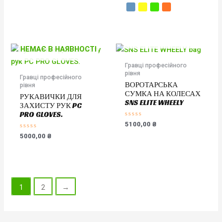
НЕМАЄ В НАЯВНОСТІ
НЕМАЄ В НАЯВНОСТІ
Гравці професійного
рівня
Гравці професійного
ВОРОТАРСЬКА
рівня
СУМКА НА КОЛЕСАХ
РУКАВИЧКИ ДЛЯ
SNS ELITE WHEELY
ЗАХИСТУ РУК PC
PRO GLOVES.
Оцінено
5100,00
₴
в
Оцінено
0
5000,00
₴
в
з
0
5
з
5
1
2
→