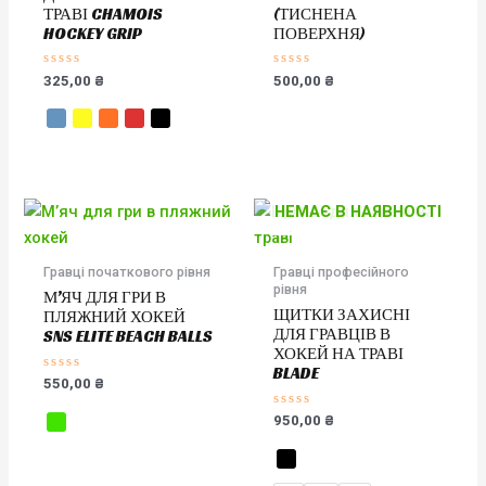
ТРАВІ CHAMOIS
(ТИСНЕНА
HOCKEY GRIP
ПОВЕРХНЯ)
Оцінено
Оцінено
325,00
₴
500,00
₴
в
в
0
0
з
з
5
5
НЕМАЄ В НАЯВНОСТІ
Гравці початкового рівня
Гравці професійного
рівня
М’ЯЧ ДЛЯ ГРИ В
ЩИТКИ ЗАХИСНІ
ПЛЯЖНИЙ ХОКЕЙ
ДЛЯ ГРАВЦІВ В
SNS ELITE BEACH BALLS
ХОКЕЙ НА ТРАВІ
BLADE
Оцінено
550,00
₴
в
0
Оцінено
з
950,00
₴
в
5
0
з
5