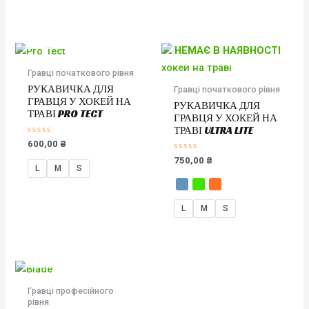
НЕМАЄ В НАЯВНОСТІ
НЕМАЄ В НАЯВНОСТІ
Гравці початкового рівня
РУКАВИЧКА ДЛЯ
Гравці початкового рівня
ГРАВЦЯ У ХОКЕЙ НА
РУКАВИЧКА ДЛЯ
ТРАВІ PRO TECT
ГРАВЦЯ У ХОКЕЙ НА
ТРАВІ ULTRA LITE
Оцінено
600,00
₴
в
0
Оцінено
750,00
₴
з
в
L
M
S
5
0
з
5
L
M
S
НЕМАЄ В НАЯВНОСТІ
Гравці професійного
рівня