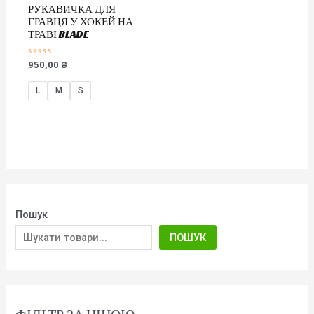
РУКАВИЧКА ДЛЯ
ГРАВЦЯ У ХОКЕЙ НА
ТРАВІ BLADE
Оцінено
950,00
₴
в
0
з
L
M
S
5
Пошук
ПОШУК