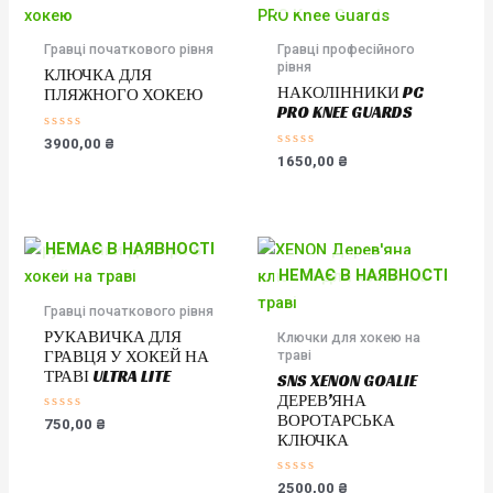
Гравці початкового рівня
Гравці професійного
рівня
КЛЮЧКА ДЛЯ
НАКОЛІННИКИ PC
ПЛЯЖНОГО ХОКЕЮ
PRO KNEE GUARDS
Оцінено
3900,00
₴
в
Оцінено
1650,00
₴
0
в
з
0
5
з
5
НЕМАЄ В НАЯВНОСТІ
НЕМАЄ В НАЯВНОСТІ
Гравці початкового рівня
РУКАВИЧКА ДЛЯ
Ключки для хокею на
траві
ГРАВЦЯ У ХОКЕЙ НА
ТРАВІ ULTRA LITE
SNS XENON GOALIE
ДЕРЕВ’ЯНА
ВОРОТАРСЬКА
Оцінено
750,00
₴
в
КЛЮЧКА
0
з
5
Оцінено
2500,00
₴