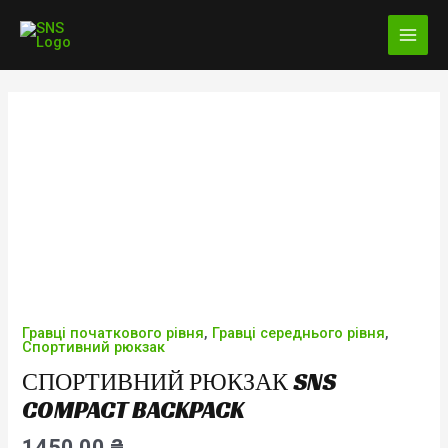
Перейти
MAI
до
MEN
вмісту
Гравці початкового рівня
,
Гравці середнього рівня
,
Спортивний
Спортивний рюкзак
рюкзак
СПОРТИВНИЙ РЮКЗАК SNS
SNS
COMPACT BACKPACK
Compact
Backpack
1450,00
₴