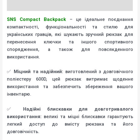
Додаткова інформація
SNS Compact Backpack
– це ідеальне поєднання
компактності, функціональності та стилю для
українських гравців, які шукають зручний рюкзак для
перенесення ключки та іншого спортивного
спорядження, а також для повсякденного
використання.
✅
Міцний та надійний:
виготовлений з довговічного
поліестеру 600D, цей рюкзак витримає щоденне
використання та забезпечить збереження вашого
інвентарю.
✅
Надійні блискавки для довготривалого
використання:
великі та міцні блискавки гарантують
легкий доступ до вмісту рюкзака та його
довговічність.