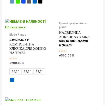
з
5
НЕМАЄ В НАЯВНОСТІ
НЕМАЄ В НАЯВНОСТІ
Гравці професійного
рівня
НАДВЕЛИКА
Blade Range
ХОКЕЙНА СУМКА
SNS BLADE V
SNS BLADE JUMBO
КОМПОЗИТНА
HOCKEY
КЛЮЧКА ДЛЯ ХОКЕЮ
НА ТРАВІ
Оцінено
6500,00
₴
в
0
Оцінено
6200,00
₴
з
в
5
0
з
36,5"
37,5"
38,5"
5
НЕМАЄ В НАЯВНОСТІ