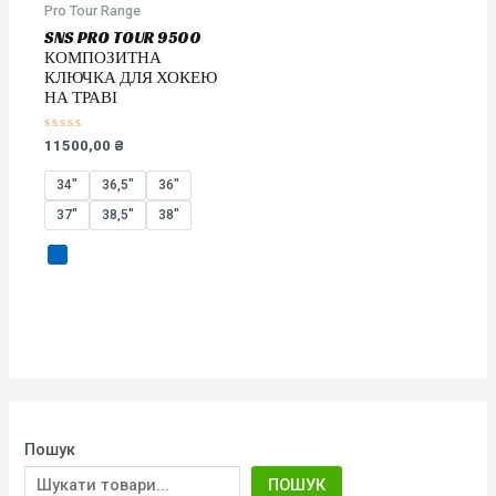
Pro Tour Range
SNS PRO TOUR 9500
КОМПОЗИТНА
КЛЮЧКА ДЛЯ ХОКЕЮ
НА ТРАВІ
Оцінено
11500,00
₴
в
0
з
34"
36,5"
36″
5
37″
38,5"
38″
Пошук
ПОШУК